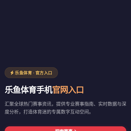
乐鱼体育 · 官方入口
乐鱼体育手机
官网入口
汇聚全球热门赛事资讯，提供专业赛事指南、实时数据与深
度分析，打造体育迷的专属数字互动空间。