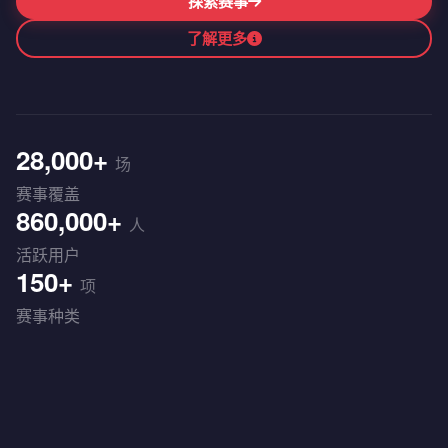
探索赛事
了解更多
28,000+
场
赛事覆盖
860,000+
人
活跃用户
150+
项
赛事种类