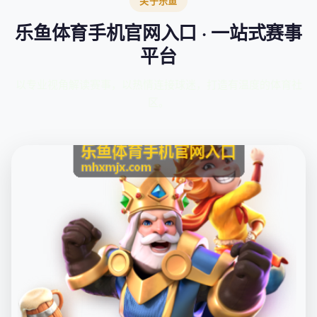
关于乐鱼
乐鱼体育手机官网入口 · 一站式赛事
平台
以专业视角解读赛事，以热情连接球迷，打造有温度的体育社
区。