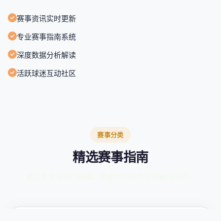
赛事资讯实时更新
专业赛事指南系统
深度数据分析解读
活跃球迷互动社区
赛事分类
精选赛事指南
覆盖主流与热门赛事，快速找到你关注的赛场动态。